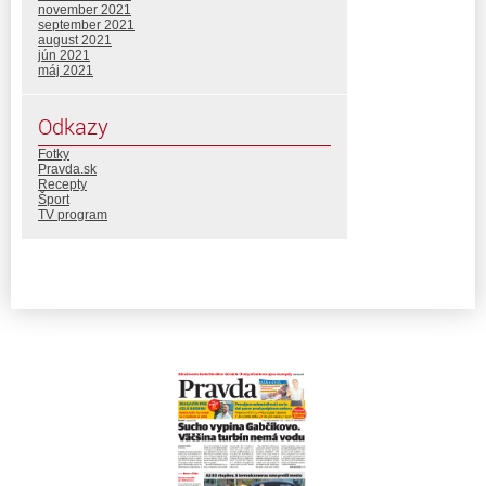
november 2021
september 2021
august 2021
jún 2021
máj 2021
Odkazy
Fotky
Pravda.sk
Recepty
Šport
TV program