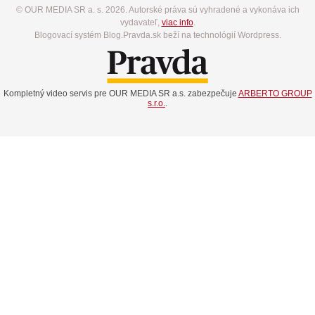
© OUR MEDIA SR a. s. 2026. Autorské práva sú vyhradené a vykonáva ich
vydavateľ,
viac info
.
Blogovací systém Blog.Pravda.sk beží na technológií Wordpress.
Kompletný video servis pre OUR MEDIA SR a.s. zabezpečuje
ARBERTO GROUP
s.r.o.
.