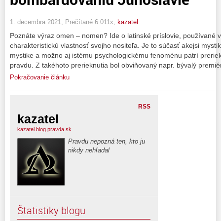
1. decembra 2021, Prečítané 6 011x,
kazatel
Poznáte výraz omen – nomen? Ide o latinské príslovie, používané v
charakteristickú vlastnosť svojho nositeľa. Je to súčasť akejsi myst
mystike a možno aj istému psychologickému fenoménu patrí preriek
pravdu. Z takéhoto prerieknutia bol obviňovaný napr. bývalý premié
Pokračovanie článku
RSS
kazatel
kazatel.blog.pravda.sk
Pravdu nepozná ten, kto ju
nikdy nehľadal
Štatistiky blogu