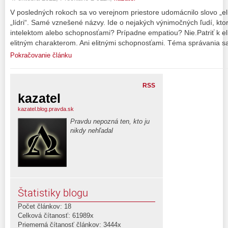
V posledných rokoch sa vo verejnom priestore udomácnilo slovo „eli
„lídri“. Samé vznešené názvy. Ide o nejakých výnimočných ľudí, kto
intelektom alebo schopnosťami? Prípadne empatiou? Nie.Patriť k 
elitným charakterom. Ani elitnými schopnosťami. Téma správania s
Pokračovanie článku
RSS
kazatel
kazatel.blog.pravda.sk
Pravdu nepozná ten, kto ju
nikdy nehľadal
Štatistiky blogu
Počet článkov: 18
Celková čítanosť: 61989x
Priemerná čítanosť článkov: 3444x